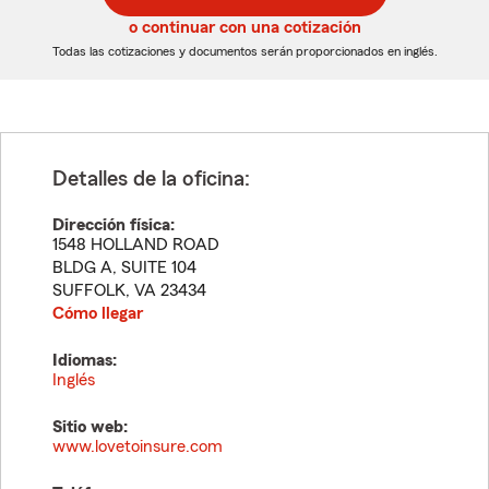
5
5
o continuar con una cotización
dígitos
dígitos
Todas las cotizaciones y documentos serán proporcionados en inglés.
Detalles de la oficina:
Dirección física:
1548 HOLLAND ROAD
BLDG A, SUITE 104
SUFFOLK
,
VA
23434
Cómo llegar
Idiomas:
Inglés
Sitio web:
www.lovetoinsure.com