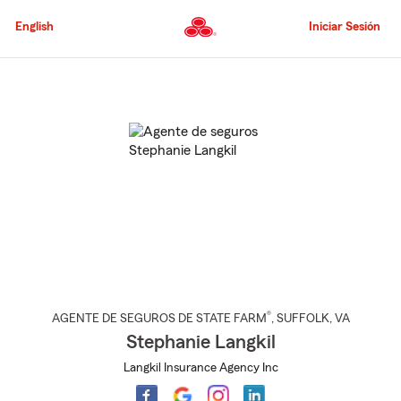
Pasar
al
English
Iniciar Sesión
contenido
principal
Comienzo
del
contenido
principal
®
AGENTE DE SEGUROS DE STATE FARM
,
SUFFOLK
, VA
Stephanie Langkil
Langkil Insurance Agency Inc