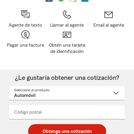
Agente de texto
Llamar al agente
Email al agente
Pagar una factura
Obtén una tarjeta
de identificación
¿Le gustaría obtener una cotización?
Seleccione un producto
Seleccione
un
nombre
de
producto
del
Código postal
Ingresa
Ingresa
_____
menú
un
un
desplegable
código
código
postal
postal
Obtenga una cotización
de
de