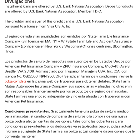
Divulgaciones
Installment loans are offered by U.S. Bank National Association. Deposit products
are offered by U.S. Bank National Association. Member FDIC.
The creditor and issuer of this credit card is U.S. Bank National Association,
pursuant to a license from Visa U.S.A. Inc.
El seguro de vida y las anualidades son emitidos por State Farm Life Insurance
Company. (Sin licencia en MA, NY y WI) State Farm Life and Accident Assurance
Company (con licencia en New York y Wisconsin) Oficinas centrales, Bloomington,
Illinois.
Los productos de seguro de mascotas son suscritos en los Estados Unidos por
American Pet Insurance Company y ZPIC Insurance Company, 6100-4th Ave S,
Seattle, WA 98108. Administrado por Trupanion Managers USA, Inc. (CA: con
licencia No. 0G22803, NPN 9588590). Se aplican términos y condiciones, revise la
póliza completa
en la página web de Trupanion para obtener detalles. State Farm
Mutual Automobile Insurance Company, sus subsidiarias y afiliadas no ofrecen ni
son responsables financieramente por los productos de seguro de mascotas.
State Farm es una entidad independiente y no está afiliada con Trupanion ni con
American Pet Insurance.
Condiciones preexistentes:
Si actualmente tiene una póliza de seguro médico
para mascotas, el cambio de compañía de seguros o la compra de una nueva
póliza podría afectar ciertas disposiciones, tales como las coberturas para
condiciones preexistentes o los deducibles ya establecidos bajo su póliza actual.
Informe a su agente de State Farm si su póliza actual contiene disposiciones que le
convenga mantener.