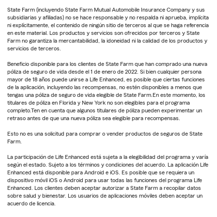
State Farm (incluyendo State Farm Mutual Automobile Insurance Company y sus
subsidiarias y afiliadas) no se hace responsable y no respalda ni aprueba, implícita
ni explícitamente, el contenido de ningún sitio de terceros al que se haga referencia
en este material. Los productos y servicios son ofrecidos por terceros y State
Farm no garantiza la mercantabilidad, la idoneidad ni la calidad de los productos y
servicios de terceros.
Beneficio disponible para los clientes de State Farm que han comprado una nueva
póliza de seguro de vida desde el 1 de enero de 2022. Si bien cualquier persona
mayor de 18 años puede unirse a Life Enhanced, es posible que ciertas funciones
de la aplicación, incluyendo las recompensas, no estén disponibles a menos que
tengas una póliza de seguro de vida elegible de State Farm.En este momento, los
titulares de póliza en Florida y New York no son elegibles para el programa
completo.Ten en cuenta que algunos titulares de póliza pueden experimentar un
retraso antes de que una nueva póliza sea elegible para recompensas.
Esto no es una solicitud para comprar o vender productos de seguros de State
Farm.
La participación de Life Enhanced está sujeta a la elegibilidad del programa y varía
según el estado. Sujeto a los términos y condiciones del acuerdo. La aplicación Life
Enhanced está disponible para Android e iOS. Es posible que se requiera un
dispositivo móvil iOS o Android para usar todas las funciones del programa Life
Enhanced. Los clientes deben aceptar autorizar a State Farm a recopilar datos
sobre salud y bienestar. Los usuarios de aplicaciones móviles deben aceptar un
acuerdo de licencia.